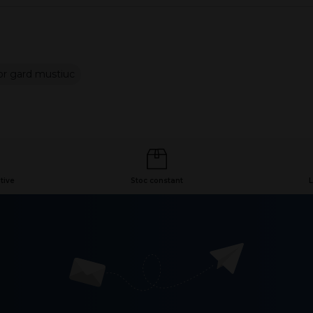
or gard mustiuc
tive
Stoc constant
L