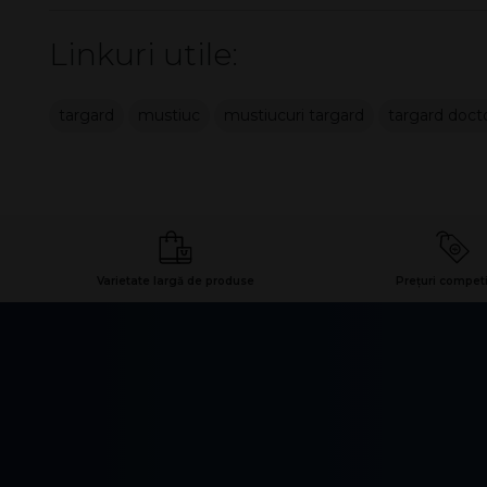
Linkuri utile:
targard
mustiuc
mustiucuri targard
targard doct
Varietate largă de produse
Prețuri competi