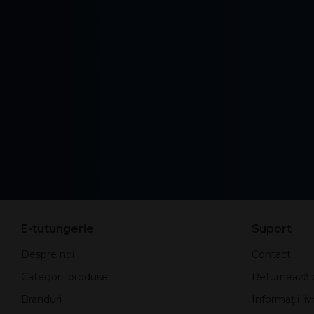
E-tutungerie
Suport
Despre noi
Contact
Categorii produse
Returnează 
Branduri
Informații liv