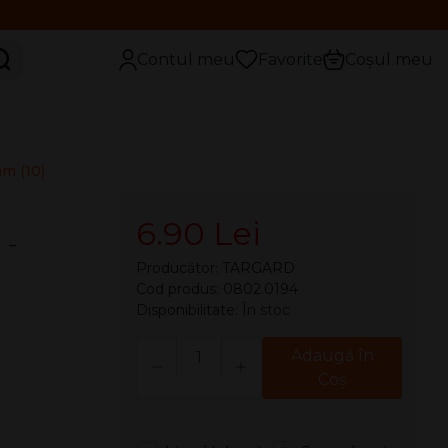
aută
Contul meu
Favorite
Coșul meu
mm (10)
6.90 Lei
 -
Producător:
TARGARD
Cod produs: 0802.0194
Disponibilitate:
În stoc
Cantitate
Adaugă în
Coş