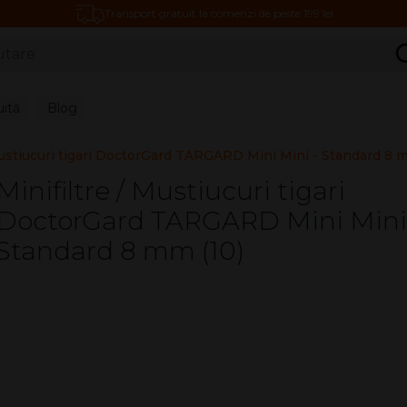
Transport gratuit la comenzi de peste 199 lei
C
uită
Blog
Mustiucuri tigari DoctorGard TARGARD Mini Mini - Standard 8 
Minifiltre / Mustiucuri tigari
DoctorGard TARGARD Mini Mini
Standard 8 mm (10)