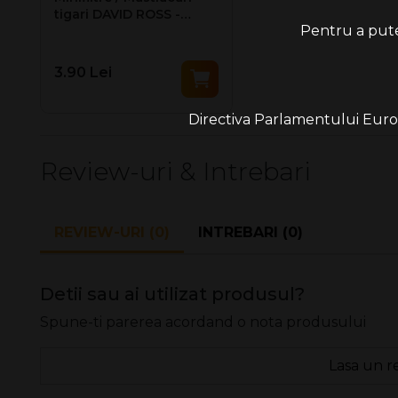
tigari DAVID ROSS -
Pentru a putea
Standard 8 mm (10)
3.90 Lei
Directiva Parlamentului Europe
Review-uri & Intrebari
REVIEW-URI (0)
INTREBARI (0)
Detii sau ai utilizat produsul?
Spune-ti parerea acordand o nota produsului
Lasa un r