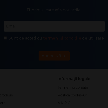
Fii primul care află noutățile!
Email
*
Sunt de acord cu
termenii și condițiile
de utilizare.
Abonează-te
Informații legale
Termeni și condiții
produse
Politica cookie-uri
rare
A.N.P.C.