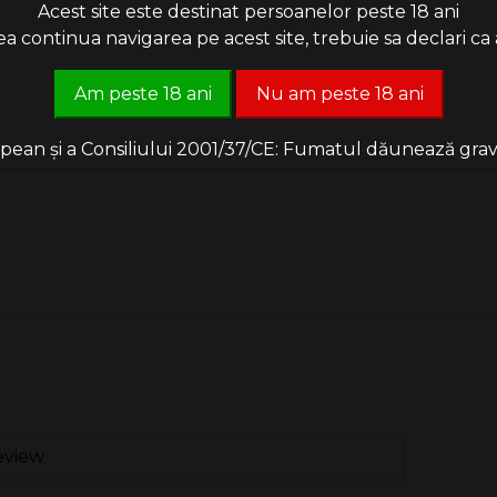
Acest site este destinat persoanelor peste 18 ani
 continua navigarea pe acest site, trebuie sa declari ca a
Am peste 18 ani
Nu am peste 18 ani
an și a Consiliului 2001/37/CE: Fumatul dăunează grav săn
eview