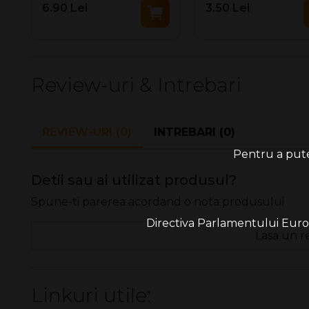
6.90 Lei
3.50 Lei
Review-uri & Intrebari
REVIEW-URI (0)
INTREBARI (0)
Pentru a putea
Detii sau ai utilizat produsul?
Spune-ti parerea acordand o nota produsului
Directiva Parlamentului Europe
Lasa un r
Linkuri utile: