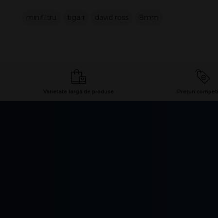
minifiltru
tigari
david ross
8mm
Varietate largă de produse
Prețuri competi