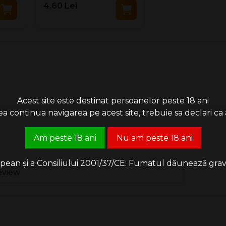
4.60 Lei
Acest site este destinat persoanelor peste 18 ani
 continua navigarea pe acest site, trebuie sa declari ca a
Am peste 18 ani
Nu am peste 18 ani
an și a Consiliului 2001/37/CE: Fumatul dăunează grav săn
eview