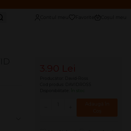
aută
Contul meu
Favorite
Coșul meu
VID
3.90 Lei
Producător:
David-Ross
Cod produs: DAVIDROSS
Disponibilitate:
În stoc
Cantitate
Adaugă în
Coş