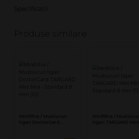
Minifiltre tigari David Ross de 8 mm
Specificații
Minifiltrele pentru tigari DAVID ROSS
au dimensiuni st
Nu există specificații pentru acest produs.
Cutia conține 10 minifiltre de tigari.
Produse similare
Pretul afișat este pentru o cutie cu 10 minifiltre tigari.
Minifiltre / Mustiucuri
Minifiltre / Mustiucur
tigari DoctorGard
tigari TARGARD Mini
TARGARD Mini Mini -
Mini - Standard 8 
Standard 8 mm (10)
(10)