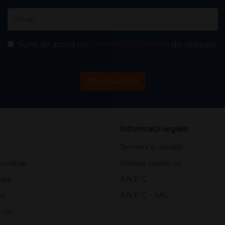
Email
*
Sunt de acord cu
termenii și condițiile
de utilizare.
Abonează-te
Informații legale
Termeni și condiții
produse
Politica cookie-uri
rare
A.N.P.C.
ți
A.N.P.C. - SAL
-uri