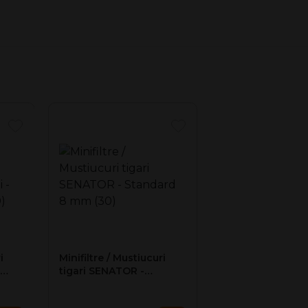
andard, de 8 mm.
i
Minifiltre / Mustiucuri
tigari SENATOR -
mm
Standard 8 mm (30)