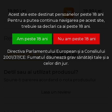
19.90 Lei
19.90 Lei
Acest site este destinat persoanelor peste 18 ani
Pentru a putea continua navigarea pe acest site,
trebuie sa declari ca ai peste 18 ani.
Review-uri & Intrebari
Am peste 18 ani
Nu am peste 18 ani
Directiva Parlamentului European și a Consiliului
REVIEW-URI (0)
INTREBARI (0)
2001/37/CE: Fumatul dăunează grav sănătății tale și a
celor din jur.
Detii sau ai utilizat produsul?
Spune-ti parerea acordand o nota produsului
Lasa un review