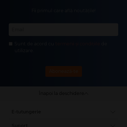
Fii primul care află noutățile!
Email
*
Sunt de acord cu
termenii și condițiile
de
utilizare.
Abonează-te
Înapoi la deschidere
E-tutungerie
Suport