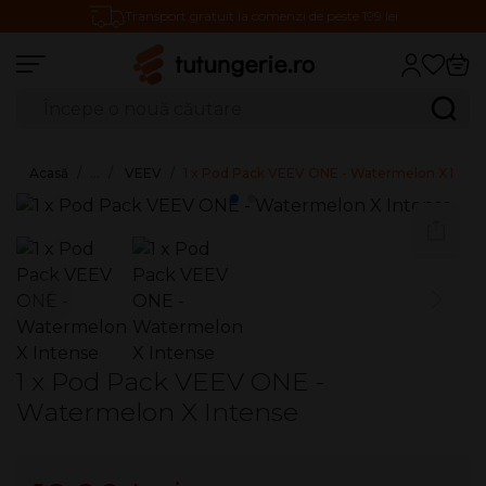
Transport gratuit la comenzi de peste 199 lei
Căutare produse
Caută
Acasă
…
VEEV
1 x Pod Pack VEEV ONE - Watermelon X Inten
1 x Pod Pack VEEV ONE -
Watermelon X Intense