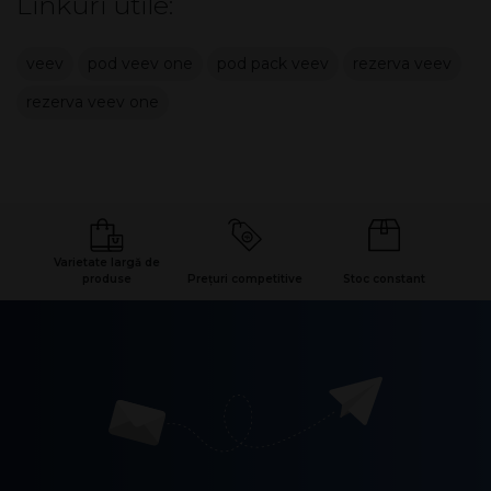
Linkuri utile:
veev
pod veev one
pod pack veev
rezerva veev
rezerva veev one
Varietate largă de
produse
Prețuri competitive
Stoc constant