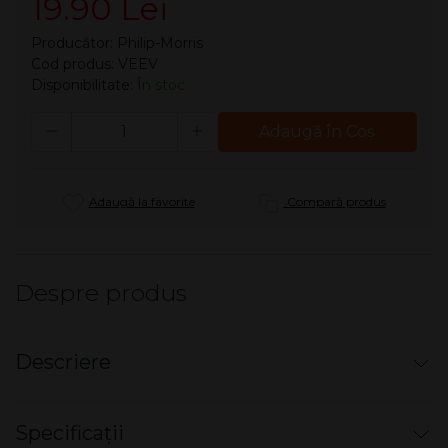
19.90 Lei
Producător:
Philip-Morris
Cod produs: VEEV
Disponibilitate:
În stoc
Cantitate
Adaugă în Coş
Adaugă la favorite
Compară produs
Despre produs
Descriere
Pod Pack VEEV ONE
Specificații
Watermelon X Intense