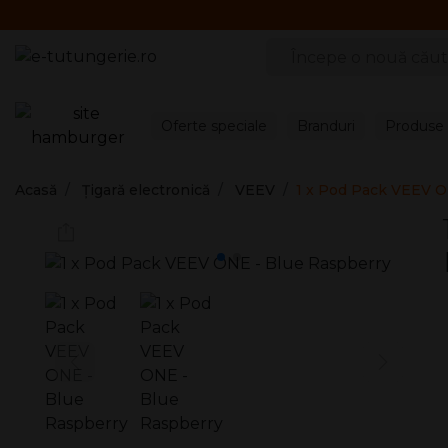
Căutare produse
Oferte speciale
Branduri
Produse c
Acasă
Țigară electronică
VEEV
1 x Pod Pack VEEV O