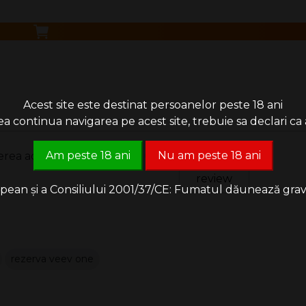
rea sau înghițirea.
Acest site este destinat persoanelor peste 18 ani
 continua navigarea pe acest site, trebuie sa declari ca a
Am peste 18 ani
Nu am peste 18 ani
erea acordand o nota produsului
Lasa un
review
an și a Consiliului 2001/37/CE: Fumatul dăunează grav săn
rezerva veev one