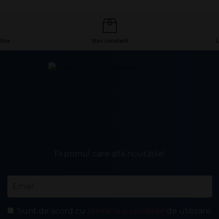
tive
Stoc constant
L
Fii primul care află noutățile!
Email
*
Sunt de acord cu
termenii și condițiile
de utilizare.