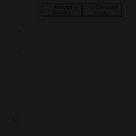
Adaugă la
Compară
favorite
produs
ructate și
are
ută o
1 x Pod Pack VEEV ON