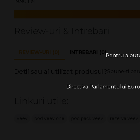
19.90 Lei
Nu lăsați la îndemâna copiilor, pentru a evita dezasambla
Review-uri & Intrebari
REVIEW-URI (0)
INTREBARI (0)
Pentru a putea
Detii sau ai utilizat produsul?
Spune-ti par
Directiva Parlamentului Europe
Linkuri utile:
veev
pod veev one
pod pack veev
rezerva veev