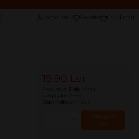
Contul meu
Favorite
Coșul meu
19.90 Lei
Producător:
Philip-Morris
Cod produs: VEEV
Disponibilitate:
În stoc
Cantitate
Adaugă în
Coş