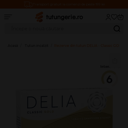
Transport gratuit la comenzi de peste 199 lei
Căutare produse
Caută
Acasă
Tutun incalzit
Rezerve din tutun DELIA - Classic GOLD