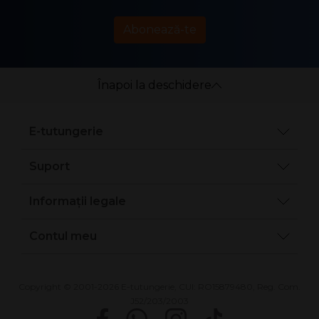
Abonează-te
Înapoi la deschidere
E-tutungerie
Suport
Informații legale
Contul meu
Copyright © 2001-2026 E-tutungerie, CUI: RO15879480, Reg. Com.
J52/203/2003