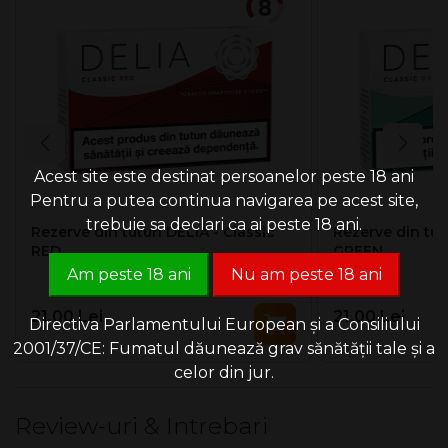
uri folosesc tehnologia Smartcore pentru o încălzire
controlată, fără ardere, oferind o eliberare uniformă a
aromelor și o experiență constantă la fiecare utilizare.
*Rezervele DELIA nu trebuie utilizate cu versiunile
IQOS din generațiile anterioare din cauza riscului de
deterioare a lamelei.
Nu ingerați și nu dezasamblați rezervele DELIATM.
Acestea conțin un element metalic ascuțit.
Acest site este destinat persoanelor peste 18 ani
Nu lăsați la îndemâna copiilor, pentru a evita
Pentru a putea continua navigarea pe acest site,
dezasamblarea sau înghițirea.
trebuie sa declari ca ai peste 18 ani.
Rezerve din tutun DELIA - Classic
Rezerve din tut
RED
GREEN
Am peste 18 ani
Nu am peste 18 ani
21.00 Lei
21.00 Lei
Directiva Parlamentului European și a Consiliului
2001/37/CE: Fumatul dăunează grav sănătății tale și a
celor din jur.
Review-uri & Intrebari