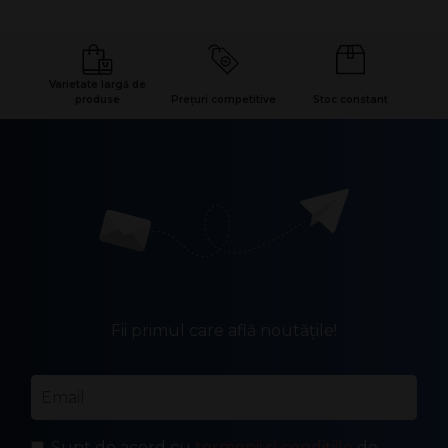
Varietate largă de
produse
Prețuri competitive
Stoc constant
Fii primul care află noutățile!
Email
*
Sunt de acord cu
termenii și condițiile
de