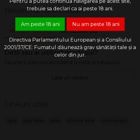
Pentru a putea continua navigarea pe acest site,
Review-uri & Intrebari
trebuie sa declari ca ai peste 18 ani.
Am peste 18 ani
Nu am peste 18 ani
REVIEW-URI (0)
INTREBARI (0)
Directiva Parlamentului European și a Consiliului
2001/37/CE: Fumatul dăunează grav sănătății tale și a
Detii sau ai utilizat produsul?
celor din jur.
Spune-ti parerea acordand o nota produsului
Lasa un review
Linkuri utile:
iqos
iqos delia
delia
rezerva delia
rezerva iqos