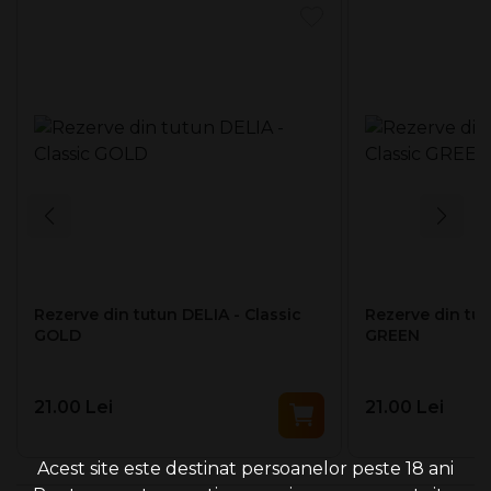
aromatic distinct.
Concepute pentru sistemele de tutun încălzit, aceste stick-
uri folosesc tehnologia Smartcore pentru o încălzire
controlată, fără ardere, oferind o eliberare uniformă a
aromelor și o experiență constantă la fiecare utilizare.
*Rezervele DELIA nu trebuie utilizate cu versiunile
IQOS din generațiile anterioare din cauza riscului de
deterioare a lamelei.
Nu ingerați și nu dezasamblați rezervele DELIATM.
Acestea conțin un element metalic ascuțit.
Nu lăsați la îndemâna copiilor, pentru a evita
dezasamblarea sau înghițirea.
Rezerve din tutun DELIA - Classic
Rezerve din tut
GOLD
GREEN
21.00 Lei
21.00 Lei
Acest site este destinat persoanelor peste 18 ani