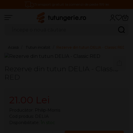
Transport gratuit la comenzi de peste 199 lei
Căutare produse
Caută
Acasă
Tutun incalzit
Rezerve din tutun DELIA - Classic RED
Rezerve din tutun DELIA - Classic
RED
21.00 Lei
Producător:
Philip-Morris
Cod produs: DELIA
Disponibilitate:
În stoc