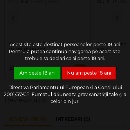
Scrumiera metalica Champ - Pool
Scrumiera meta
Acest site este destinat persoanelor peste 18 ani
Ball Push (10 cm)
Push
Pentru a putea continua navigarea pe acest site,
trebuie sa declari ca ai peste 18 ani.
22.30 Lei
20.90 Lei
Am peste 18 ani
Nu am peste 18 ani
Directiva Parlamentului European și a Consiliului
2001/37/CE: Fumatul dăunează grav sănătății tale și a
Review-uri & Intrebari
celor din jur.
REVIEW-URI (0)
INTREBARI (0)