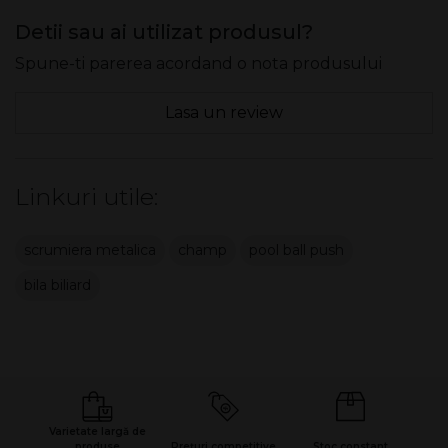
Detii sau ai utilizat produsul?
Spune-ti parerea acordand o nota produsului
Lasa un review
Linkuri utile:
scrumiera metalica
champ
pool ball push
bila biliard
Varietate largă de
produse
Prețuri competitive
Stoc constant