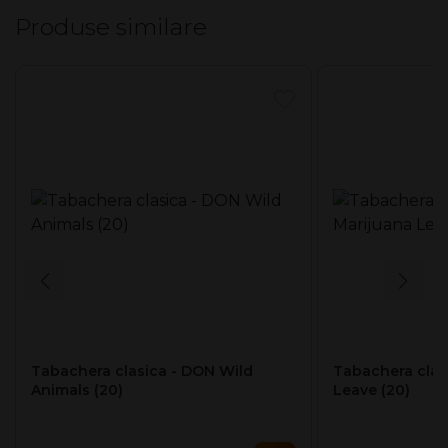
Carcasa solidă din metal este acoperită cu piele ecologică
Produse similare
brown, netedă, care adaugă un caracter elegant. Perfecta
pentru iubitorii de simplitate și rafinament.
Tabachera clasica - DON Wild
Tabachera clas
Animals (20)
Leave (20)