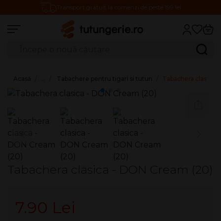
Transport gratuit la comenzi de peste 199 lei
Căutare produse
Caută
Acasă
…
Tabachere pentru tigari si tutun
Tabachera clasica 
Tabachera clasica - DON Cream (20)
7.90 Lei