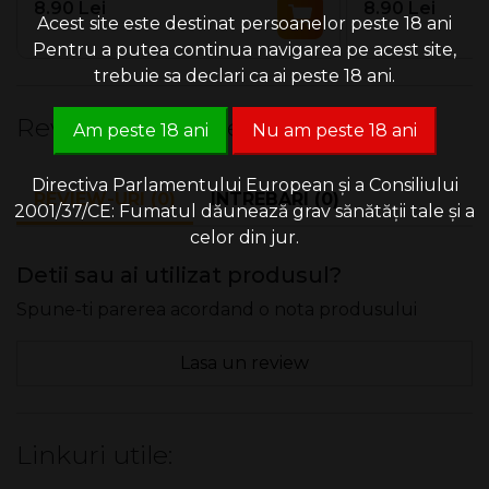
8.90 Lei
8.90 Lei
Acest site este destinat persoanelor peste 18 ani
Pentru a putea continua navigarea pe acest site,
trebuie sa declari ca ai peste 18 ani.
Review-uri & Intrebari
Am peste 18 ani
Nu am peste 18 ani
Directiva Parlamentului European și a Consiliului
REVIEW-URI (0)
INTREBARI (0)
2001/37/CE: Fumatul dăunează grav sănătății tale și a
celor din jur.
Detii sau ai utilizat produsul?
Spune-ti parerea acordand o nota produsului
Lasa un review
Linkuri utile: