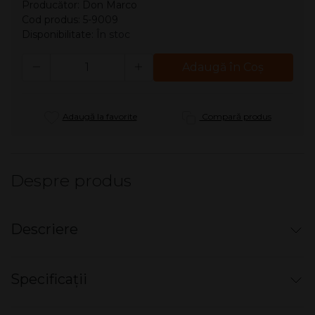
Producător:
Don Marco
Cod produs: 5-9009
Disponibilitate:
În stoc
Cantitate
Adaugă în Coş
Adaugă la favorite
Compară produs
Despre produs
Descriere
Tabachera clasica - DON Cream (20)
Specificații
Tabachera cu o capacitate de 20 de țigări cu lungimea de
8,5 cm, oferindu-le o protecție excelentă.
Nu există specificații pentru acest produs.