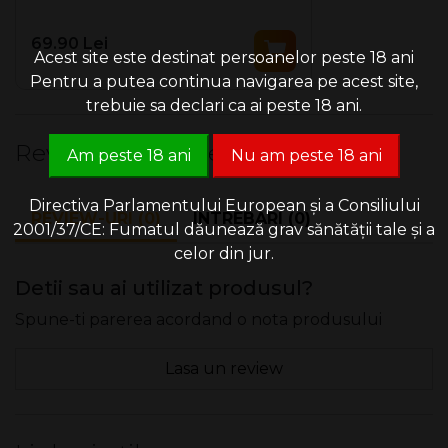
69.90 Lei
Acest site este destinat persoanelor peste 18 ani
Pentru a putea continua navigarea pe acest site,
trebuie sa declari ca ai peste 18 ani.
Review-uri & Intrebari
Am peste 18 ani
Nu am peste 18 ani
Directiva Parlamentului European și a Consiliului
REVIEW-URI (0)
INTREBARI (0)
2001/37/CE: Fumatul dăunează grav sănătății tale și a
celor din jur.
Detii sau ai utilizat produsul?
Spune-ti parerea acordand o nota produsului
Lasa un review