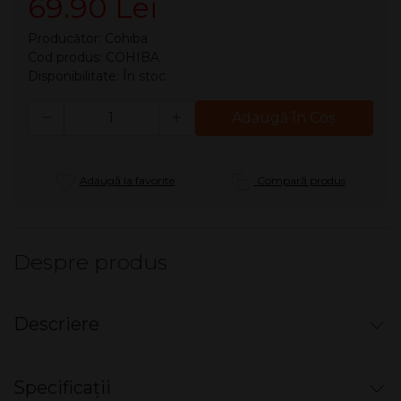
69.90 Lei
Producător:
Cohiba
Cod produs: COHIBA
Disponibilitate:
În stoc
Cantitate
Adaugă în Coş
Adaugă la favorite
Compară produs
Despre produs
Descriere
Tigari de foi Cohiba - White Club
Specificații
Cutie cu 10 tigari de foi cubaneze Cohiba White Club.