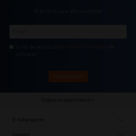
Fii primul care află noutățile!
Email
*
Sunt de acord cu
termenii și condițiile
de
utilizare.
Abonează-te
Înapoi la deschidere
E-tutungerie
Suport