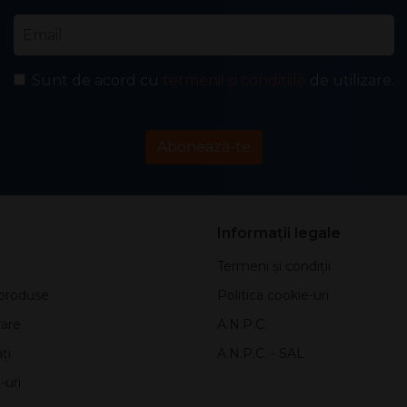
Email
*
Sunt de acord cu
termenii și condițiile
de utilizare.
Abonează-te
Informații legale
Termeni și condiții
produse
Politica cookie-uri
rare
A.N.P.C.
ți
A.N.P.C. - SAL
-uri