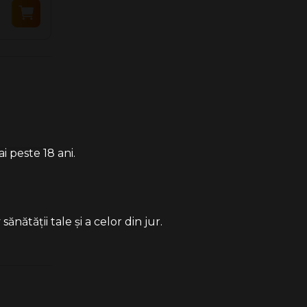
35.90 Lei
35.90 Lei
i peste 18 ani.
ătății tale și a celor din jur.