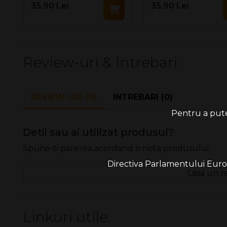
35.90 Lei
35.90 Lei
Review-uri & Intrebari
REVIEW-URI (0)
INTREBARI (0)
Pentru a putea
Detii sau ai utilizat produsul?
Spune-ti parerea acordand o nota produsului
Directiva Parlamentului Europe
Lasa un r
Linkuri utile: