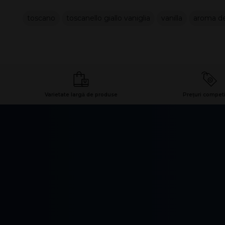
toscano
toscanello giallo vaniglia
vanilla
aroma de
Varietate largă de produse
Prețuri competi