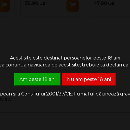
35.90 Lei
47.90 Lei
Acest site este destinat persoanelor peste 18 ani
 continua navigarea pe acest site, trebuie sa declari ca a
Am peste 18 ani
Nu am peste 18 ani
an și a Consiliului 2001/37/CE: Fumatul dăunează grav săn
eview