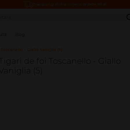
Transport gratuit la comenzi de peste 199 lei
C
uită
Blog
 Toscanello - Giallo Vaniglia (5)
Tigari de foi Toscanello - Giallo
Vaniglia (5)