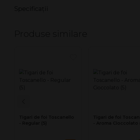
Tigari de foi Toscanello Bianco Grappa
Specificații
Cutie cu
5 tigari
confectionate manual.
Aromă de Grappa (bautură tradiţională Italiană).
Nu există specificații pentru acest produs.
Produse similare
Dimensiuni: lungime x diametru: 79,5 mm x 14,5 mm
Prețul afișat este pentru o cutie cu 5 țigări.
Tara de productie: Italia
Tigari de foi Toscanello
Tigari de foi Toscan
- Regular (5)
- Aroma Cioccolato 