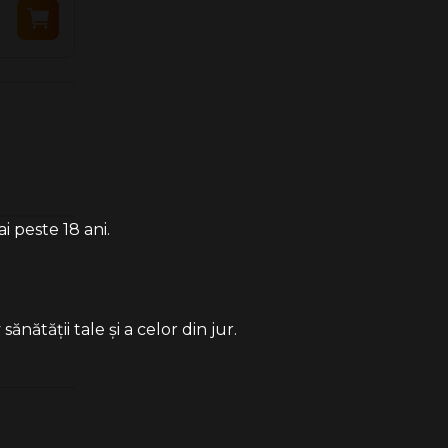
35.90 Lei
35.90 Lei
i peste 18 ani.
ătății tale și a celor din jur.