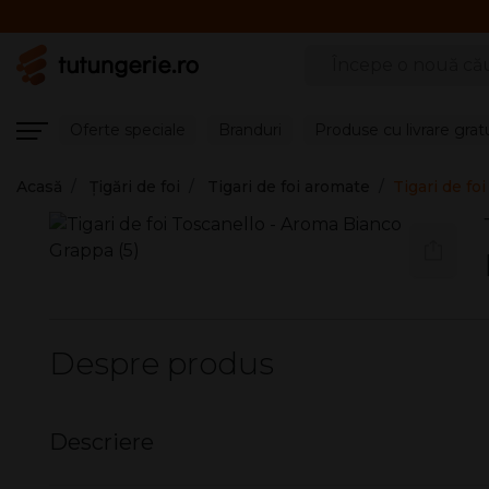
Căutare produse
Oferte speciale
Branduri
Produse cu livrare grat
Acasă
Țigări de foi
Tigari de foi aromate
Tigari de fo
Despre produs
Descriere