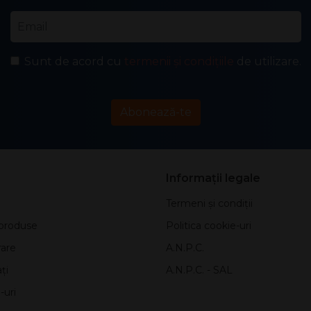
Email
*
Sunt de acord cu
termenii și condițiile
de utilizare.
Abonează-te
Informații legale
Termeni și condiții
produse
Politica cookie-uri
rare
A.N.P.C.
ți
A.N.P.C. - SAL
-uri