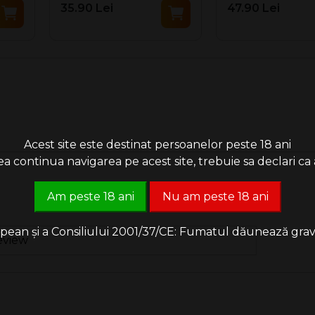
35.90 Lei
47.90 Lei
Acest site este destinat persoanelor peste 18 ani
 continua navigarea pe acest site, trebuie sa declari ca a
Am peste 18 ani
Nu am peste 18 ani
an și a Consiliului 2001/37/CE: Fumatul dăunează grav săn
eview