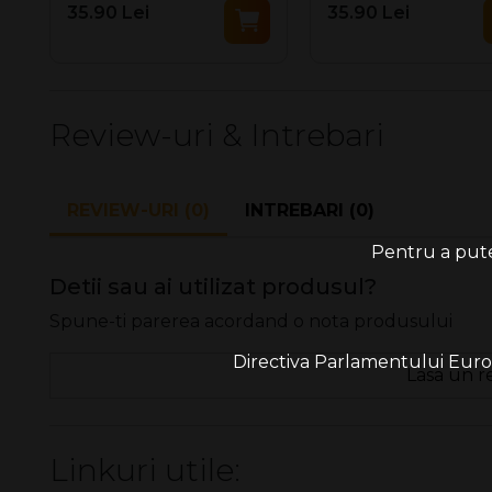
35.90 Lei
35.90 Lei
Review-uri & Intrebari
REVIEW-URI (0)
INTREBARI (0)
Pentru a putea
Detii sau ai utilizat produsul?
Spune-ti parerea acordand o nota produsului
Directiva Parlamentului Europe
Lasa un r
Linkuri utile: