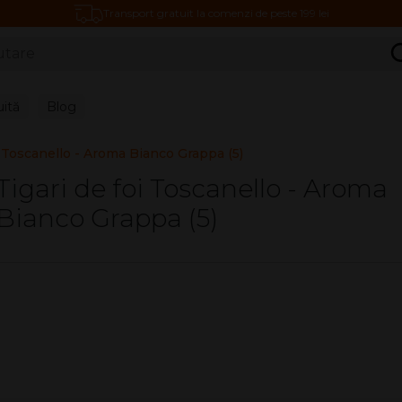
Transport gratuit la comenzi de peste 199 lei
C
uită
Blog
i Toscanello - Aroma Bianco Grappa (5)
Tigari de foi Toscanello - Aroma
Bianco Grappa (5)