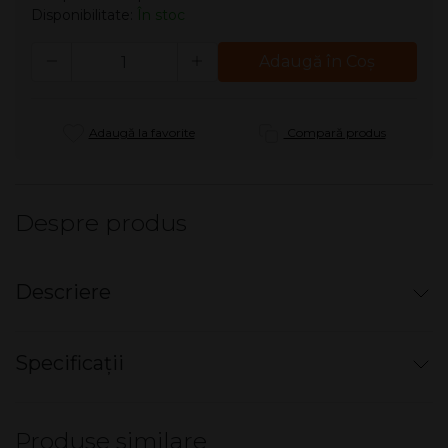
Disponibilitate:
În stoc
Cantitate
Adaugă în Coş
Adaugă la favorite
Compară produs
Despre produs
Descriere
Tigari de foi Senator Popular BLUE (225g)
Specificații
Cutie economică cu 25 țigări de
foi, ambalate individual.
Produse similare
Greutate produs (kg)
0.230