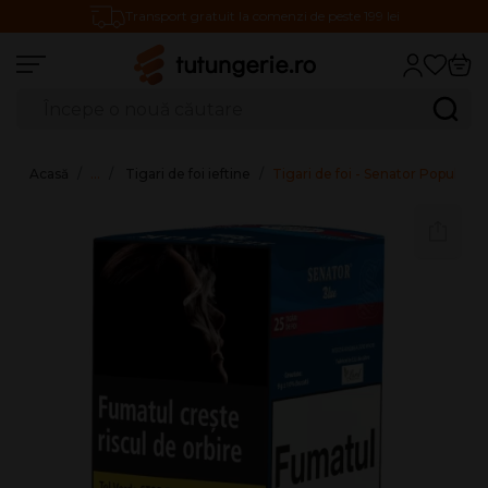
Transport gratuit la comenzi de peste 199 lei
Căutare produse
Caută
Acasă
…
Tigari de foi ieftine
Tigari de foi - Senator Popular 