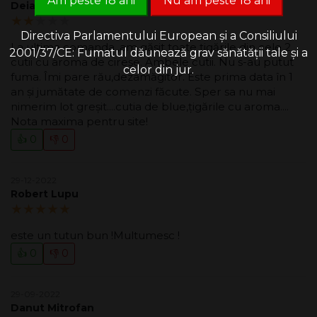
Am peste 18 ani
Nu am peste 18 ani
Deianira Fugaciu
2.00/5
Directiva Parlamentului European și a Consiliului
La ultima comanda ,am găsit toate țigările din cele 2
2001/37/CE: Fumatul dăunează grav sănătății tale și a
cutii cu aroma de cireșe. Ambele cutii. Nu s-au putut
celor din jur.
fuma. Îmi pare rău,dezamăgitor. Este prima data în 1
an și jumătate de comenzi făcute. Sper sa nu mai
nimerim lot greșit....cutia de blue,țigările cu aroma....
Nota maxima pentru site!
👍 0
👎 0
29-12-2022
Robert Lupu
5.00/5
este un tutun bun !Multumesc !
👍 0
👎 0
29-09-2022
Danut Mitrofan