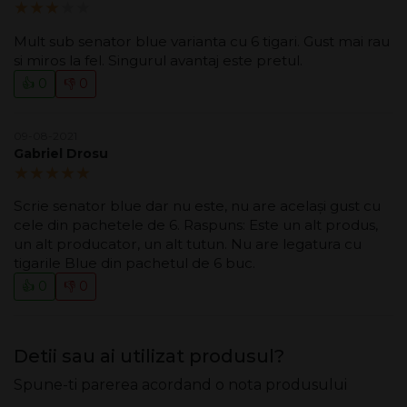
3.00/5
Mult sub senator blue varianta cu 6 tigari. Gust mai rau
si miros la fel. Singurul avantaj este pretul.
👍 0
👎 0
09-08-2021
Gabriel Drosu
5.00/5
Scrie senator blue dar nu este, nu are același gust cu
cele din pachetele de 6. Raspuns: Este un alt produs,
un alt producator, un alt tutun. Nu are legatura cu
tigarile Blue din pachetul de 6 buc.
👍 0
👎 0
Detii sau ai utilizat produsul?
Spune-ti parerea acordand o nota produsului