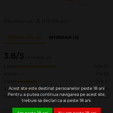
Review-uri & Intrebari
REVIEW-URI (4)
INTREBARI (0)
3.8/5
| 4 review-uri
5 stele
50% (2)
4 stele
0% (0)
3 stele
25% (1)
Acest site este destinat persoanelor peste 18 ani
2 stele
25% (1)
Pentru a putea continua navigarea pe acest site,
1 stele
0% (0)
trebuie sa declari ca ai peste 18 ani.
11-02-2023