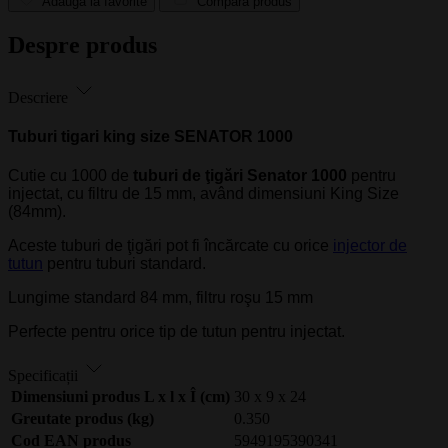
Adaugă la favorite
Compară produs
Despre produs
Descriere
Tuburi tigari king size SENATOR 1000
Cutie cu 1000 de
tuburi de ţigări Senator 1000
pentru
injectat, cu filtru de 15 mm, având dimensiuni King Size
(84mm).
Aceste tuburi de ţigări pot fi încărcate cu orice
injector de
tutun
pentru tuburi standard.
Lungime standard 84 mm, filtru roşu 15 mm
Perfecte pentru orice tip de tutun pentru injectat.
Specificații
Dimensiuni produs L x l x Î (cm)
30 x 9 x 24
Greutate produs (kg)
0.350
Cod EAN produs
5949195390341