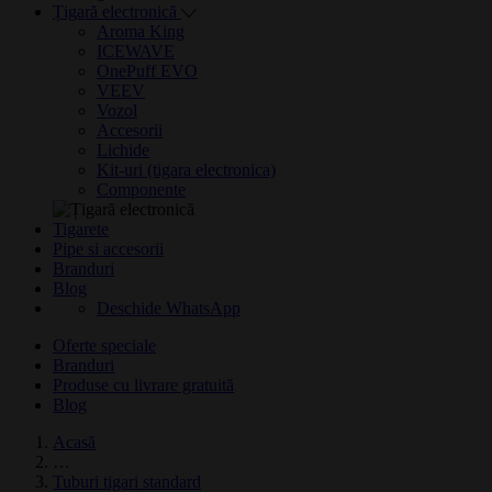
Țigară electronică
Aroma King
ICEWAVE
OnePuff EVO
VEEV
Vozol
Accesorii
Lichide
Kit-uri (tigara electronica)
Componente
Tigarete
Pipe si accesorii
Branduri
Blog
Deschide WhatsApp
Oferte speciale
Branduri
Produse cu livrare gratuită
Blog
Acasă
…
Tuburi tigari standard