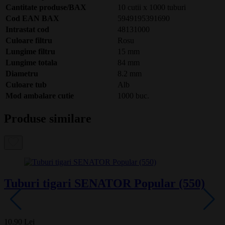
Cantitate produse/BAX
10 cutii x 1000 tuburi
Cod EAN BAX
5949195391690
Intrastat cod
48131000
Culoare filtru
Rosu
Lungime filtru
15 mm
Lungime totala
84 mm
Diametru
8.2 mm
Culoare tub
Alb
Mod ambalare cutie
1000 buc.
Produse similare
Tuburi tigari SENATOR Popular (550)
10.90 Lei
1