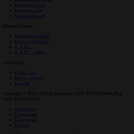
Informații livrare
Informații plați
Setări cookie-uri
Informații legale
Termeni și condiții
Politica cookie-uri
A.N.P.C.
A.N.P.C. - SAL
Contul meu
Contul meu
Istoric comenzi
Favorite
Copyright © 2001-2026 E-tutungerie, CUI: RO15879480, Reg.
Com. J52/203/2003