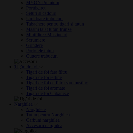
MYON Premium
Porttigaret
Seturi si cadouri
Umidoare trabucuri
Tabachere pentru tigari si tutun
Masini taiat tutun frunze
Minifiltre / Mustiucuri
Scrumiere
Grindere
Portofele tutun
Cuttere trabucuri
Țigări de foi
Tigari de foi fara filtru
Tigari de foi ieftine
Tigari de foi cu filtru sau mustiuc
Tigari de foi aromate
Tigari de foi Cubaneze
Narghilea
Narghilele
Tutun pentru Narghilea
Carbuni narghilea
Accesorii narghilea