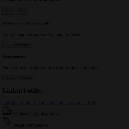
👍 0
👎 0
Detii sau ai utilizat produsul?
Spune-ti parerea acordand o nota produsului
Lasa un review
Ai nelamuriri?
Pune o intrebare si poti primi raspuns de la comunitate.
Pune o intrebare
Linkuri utile:
tuburi tigari
tuburi
tigari
cartel
king size
cartel 1000
Varietate largă de produse
Prețuri competitive