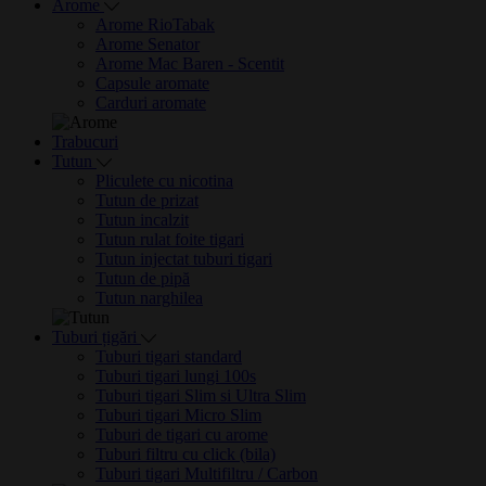
Arome
Arome RioTabak
Arome Senator
Arome Mac Baren - Scentit
Capsule aromate
Carduri aromate
Trabucuri
Tutun
Pliculete cu nicotina
Tutun de prizat
Tutun incalzit
Tutun rulat foite tigari
Tutun injectat tuburi tigari
Tutun de pipă
Tutun narghilea
Tuburi țigări
Tuburi tigari standard
Tuburi tigari lungi 100s
Tuburi tigari Slim si Ultra Slim
Tuburi tigari Micro Slim
Tuburi de tigari cu arome
Tuburi filtru cu click (bila)
Tuburi tigari Multifiltru / Carbon