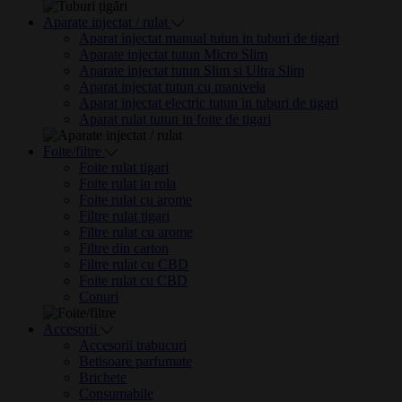
Aparate injectat / rulat
Aparat injectat manual tutun in tuburi de tigari
Aparate injectat tutun Micro Slim
Aparate injectat tutun Slim si Ultra Slim
Aparat injectat tutun cu manivela
Aparat injectat electric tutun in tuburi de tigari
Aparat rulat tutun in foite de tigari
Foite/filtre
Foite rulat tigari
Foite rulat in rola
Foite rulat cu arome
Filtre rulat tigari
Filtre rulat cu arome
Filtre din carton
Filtre rulat cu CBD
Foite rulat cu CBD
Conuri
Accesorii
Accesorii trabucuri
Betisoare parfumate
Brichete
Consumabile