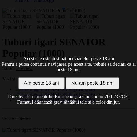
Share on WhatsApp
Tuburi tigari SENATOR
Popular (1000)
Acest site este destinat persoanelor peste 18 ani
Pentru a putea continua navigarea pe acest site, trebuie sa declari ca ai
5.00/5
1 review
peste 18 ani.
Vezi si:
Am peste 18 ani
Nu am peste 18 ani
Directiva Parlamentului European și a Consiliului 2001/37/CE:
Fumatul dăunează grav sănătății tale și a celor din jur.
Cumpără împreună