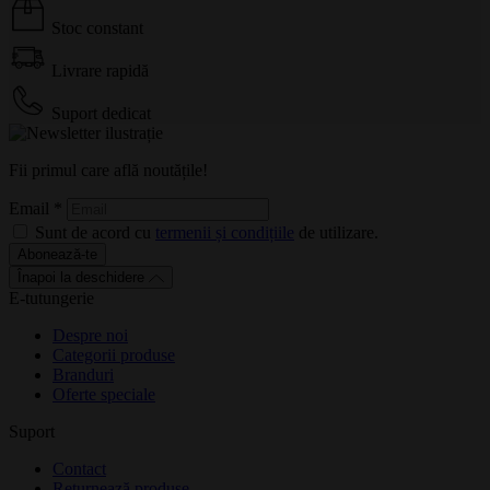
Stoc constant
Livrare rapidă
Suport dedicat
Fii primul care află noutățile!
Email
*
Sunt de acord cu
termenii și condițiile
de utilizare.
Abonează-te
Înapoi la deschidere
E-tutungerie
Despre noi
Categorii produse
Branduri
Oferte speciale
Suport
Contact
Returnează produse