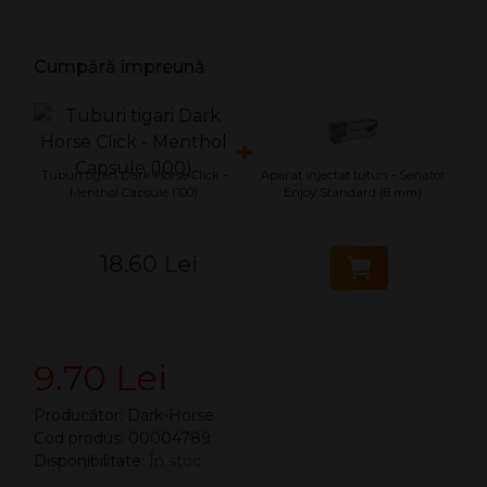
Cumpără împreună
+
Tuburi tigari Dark Horse Click -
Aparat injectat tutun - Senator
Menthol Capsule (100)
Enjoy Standard (8 mm)
18.60 Lei
9.70 Lei
Producător:
Dark-Horse
Cod produs: 00004789
Disponibilitate:
În stoc