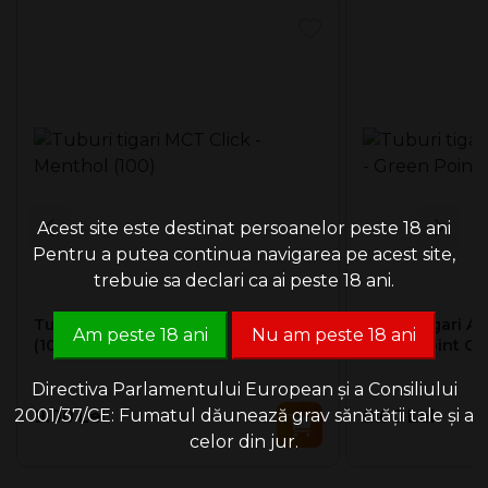
apasare pe filtru.
Aceste tuburi de ţigări pot fi încărcate cu orice
injector de
tutun
.
Acest site este destinat persoanelor peste 18 ani
Pentru a putea continua navigarea pe acest site,
trebuie sa declari ca ai peste 18 ani.
Tuburi tigari MCT Click - Menthol
Tuburi tigari A
Am peste 18 ani
Nu am peste 18 ani
(100)
Green Point Cli
Directiva Parlamentului European și a Consiliului
2001/37/CE: Fumatul dăunează grav sănătății tale și a
9.00 Lei
9.00 Lei
celor din jur.