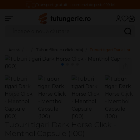
Transport gratuit la comenzi de peste 199 lei
Căutare produse
Caută
Acasă
…
Tuburi filtru cu click (bila)
Tuburi tigari Dark Horse Cl
Tuburi tigari Dark Horse Click -
Menthol Capsule (100)