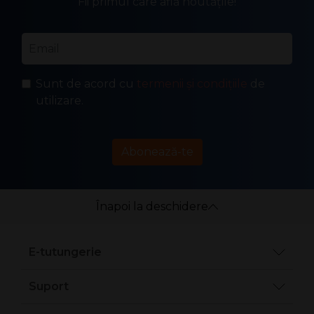
Fii primul care află noutățile!
Email
*
Sunt de acord cu
termenii și condițiile
de
utilizare.
Abonează-te
Înapoi la deschidere
E-tutungerie
Suport