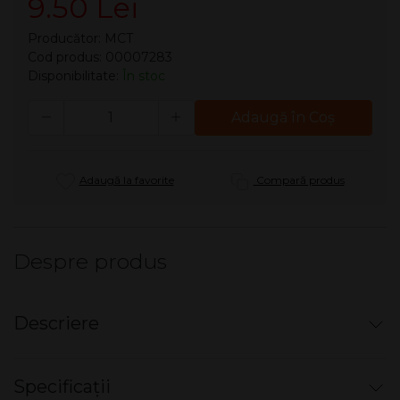
9.50 Lei
Producător:
MCT
Cod produs: 00007283
Disponibilitate:
În stoc
Cantitate
Adaugă în Coş
Adaugă la favorite
Compară produs
Despre produs
Descriere
Tuburi tigari MCT Click - Strong Ice Mint (100)
Specificații