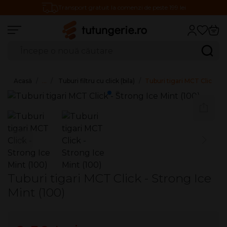
Transport gratuit la comenzi de peste 199 lei
Căutare produse
Caută
Acasă
…
Tuburi filtru cu click (bila)
Tuburi tigari MCT Click - S
Tuburi tigari MCT Click - Strong Ice
Mint (100)