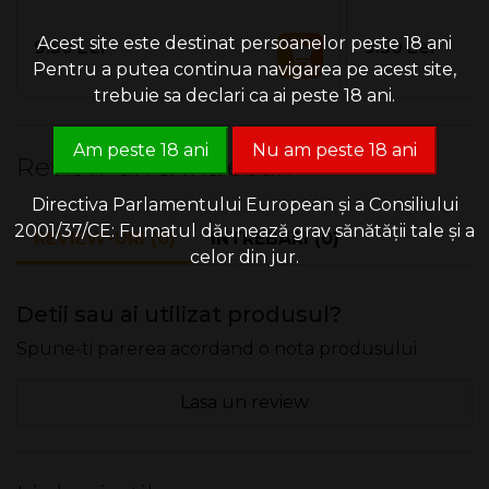
Caracteristici:
Acest site este destinat persoanelor peste 18 ani
9.50 Lei
9.50 Lei
Click: Strong ice mentol
Pentru a putea continua navigarea pe acest site,
Lungime tub: 80 mm
trebuie sa declari ca ai peste 18 ani.
Diametru: 8 mm
Am peste 18 ani
Nu am peste 18 ani
Review-uri & Intrebari
Lungime filtru: 20 mm
Directiva Parlamentului European și a Consiliului
Culoare tub: alb
2001/37/CE: Fumatul dăunează grav sănătății tale și a
REVIEW-URI (0)
INTREBARI (0)
celor din jur.
Detii sau ai utilizat produsul?
Spune-ti parerea acordand o nota produsului
Lasa un review