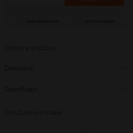
Adaugă la favorite
Compară produs
Despre produs
Descriere
Tuburi tigari slim Korona
Specificații
Menthol 120
Tuburi de ţigări slim mentolate Korona
cu
Nu există specificații pentru acest produs.
diametrul de aprox 7.2 mm.
Produse similare
Folosind aceste tuburi de ţigări slim, aveţi o
economie de 30% la tutun: din 20g de tutun, puteţi
realiza pana la 40 de ţigări slim.