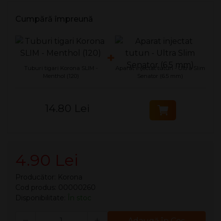
Cumpără împreună
+
Tuburi tigari Korona SLIM -
Aparat injectat tutun - Ultra Slim
Menthol (120)
Senator (6.5 mm)
14.80 Lei
4.90 Lei
Producător:
Korona
Cod produs: 00000260
Disponibilitate:
În stoc
Cantitate
Adaugă în Coş