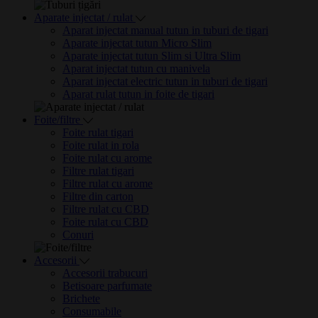
Aparate injectat / rulat
Aparat injectat manual tutun in tuburi de tigari
Aparate injectat tutun Micro Slim
Aparate injectat tutun Slim si Ultra Slim
Aparat injectat tutun cu manivela
Aparat injectat electric tutun in tuburi de tigari
Aparat rulat tutun in foite de tigari
Foite/filtre
Foite rulat tigari
Foite rulat in rola
Foite rulat cu arome
Filtre rulat tigari
Filtre rulat cu arome
Filtre din carton
Filtre rulat cu CBD
Foite rulat cu CBD
Conuri
Accesorii
Accesorii trabucuri
Betisoare parfumate
Brichete
Consumabile