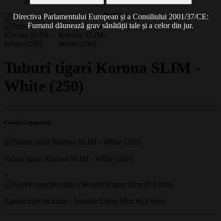
Share on WhatsApp
Directiva Parlamentului European și a Consiliului 2001/37/CE:
Fumatul dăunează grav sănătății tale și a celor din jur.
Tuburi tigari Korona SLIM -
White (250)
Cumpără împreună
Tuburi tigari Korona SLIM - White (250)
+
Aparat injectat tutun - Senator Enjoy Slim (6.5 mm)