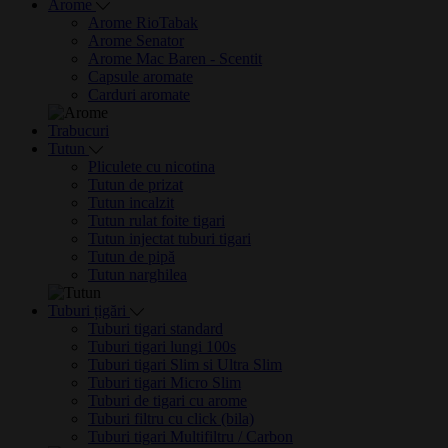
Arome
Arome RioTabak
Arome Senator
Arome Mac Baren - Scentit
Capsule aromate
Carduri aromate
Trabucuri
Tutun
Pliculete cu nicotina
Tutun de prizat
Tutun incalzit
Tutun rulat foite tigari
Tutun injectat tuburi tigari
Tutun de pipă
Tutun narghilea
Tuburi țigări
Tuburi tigari standard
Tuburi tigari lungi 100s
Tuburi tigari Slim si Ultra Slim
Tuburi tigari Micro Slim
Tuburi de tigari cu arome
Tuburi filtru cu click (bila)
Tuburi tigari Multifiltru / Carbon