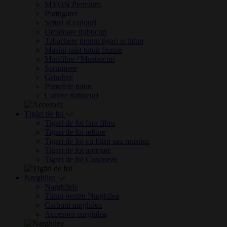
MYON Premium
Porttigaret
Seturi si cadouri
Umidoare trabucuri
Tabachere pentru tigari si tutun
Masini taiat tutun frunze
Minifiltre / Mustiucuri
Scrumiere
Grindere
Portofele tutun
Cuttere trabucuri
Țigări de foi
Tigari de foi fara filtru
Tigari de foi ieftine
Tigari de foi cu filtru sau mustiuc
Tigari de foi aromate
Tigari de foi Cubaneze
Narghilea
Narghilele
Tutun pentru Narghilea
Carbuni narghilea
Accesorii narghilea