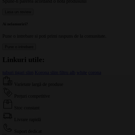
Spune-ti parerea acordand o nota produsului
Lasa un review
Ai nelamuriri?
Pune o intrebare si poti primi raspuns de la comunitate.
Pune o intrebare
Linkuri utile:
tuburi tigari slim
Korona slim filtru alb
white
corona
Varietate largă de produse
Prețuri competitive
Stoc constant
Livrare rapidă
Suport dedicat