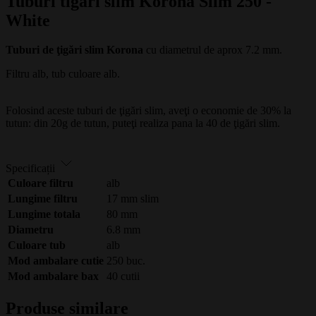
Tuburi tigari slim Korona Slim 250 -
White
Tuburi de ţigări slim Korona
cu diametrul de aprox 7.2 mm.
Filtru alb, tub culoare alb.
Folosind aceste tuburi de ţigări slim, aveţi o economie de 30% la
tutun: din 20g de tutun, puteţi realiza pana la 40 de ţigări slim.
Specificații
Culoare filtru
alb
Lungime filtru
17 mm slim
Lungime totala
80 mm
Diametru
6.8 mm
Culoare tub
alb
Mod ambalare cutie
250 buc.
Mod ambalare bax
40 cutii
Produse similare