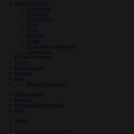
Țigară electronică
Aroma King
ICEWAVE
OnePuff EVO
VEEV
Vozol
Accesorii
Lichide
Kit-uri (tigara electronica)
Componente
Tigarete
Pipe si accesorii
Branduri
Blog
Deschide WhatsApp
Oferte speciale
Branduri
Produse cu livrare gratuită
Blog
Acasă
…
Tuburi tigari Slim si Ultra Slim