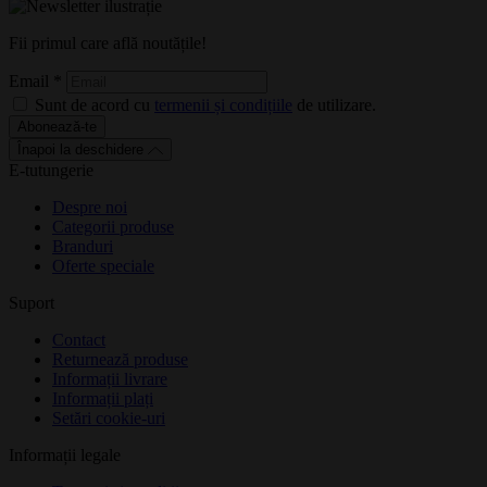
Fii primul care află noutățile!
Email
*
Sunt de acord cu
termenii și condițiile
de utilizare.
Abonează-te
Înapoi la deschidere
E-tutungerie
Despre noi
Categorii produse
Branduri
Oferte speciale
Suport
Contact
Returnează produse
Informații livrare
Informații plați
Setări cookie-uri
Informații legale