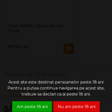
Tutun BRONX - Classic Bucket
(140g)
157.90 Lei
Review-uri & Intrebari
Acest site este destinat persoanelor peste 18 ani
Pentru a putea continua navigarea pe acest site,
REVIEW-URI (1)
INTREBARI (0)
trebuie sa declari ca ai peste 18 ani.
5/5
Am peste 18 ani
Nu am peste 18 ani
| 1 review