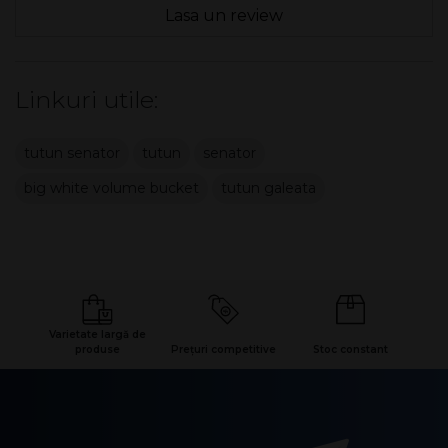
Lasa un review
Linkuri utile:
tutun senator
tutun
senator
big white volume bucket
tutun galeata
Varietate largă de
produse
Prețuri competitive
Stoc constant