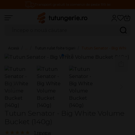
Transport gratuit la comenzi de peste 199 lei
Căutare produse
Caută
Acasă
…
Tutun rulat foite tigari
Tutun Senator - Big White V
Tutun Senator - Big White Volume
Bucket (140g)
5.00/5
1 review