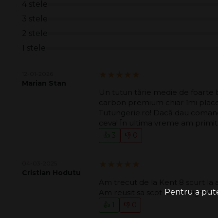
4 stele
3 stele
2 stele
1 stele
5.00/5
12-01-2026
Marian Stan
Un tutun tărie medie de foarte 
carbon premium chiar îmi place! M
Tutungerie.ro! Dacă dau comanda 
ceva! În ultima vreme am primit
👍 3
👎 0
5.00/5
04-03-2025
Cristian Hodutu
Am trecut de la Kent 8 scurt la a
Pentru a putea
Am reusit sa scot 154 de tigare
👍 1
👎 0