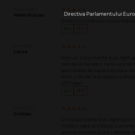
5.00/5
19-04-2022
Directiva Parlamentului Europe
Matei Burcau
Printre cel mai bun tutun împre
👍 1
👎 0
5.00/5
30-11-2021
Larisa
Este un tutun foarte bun, light 
slim de la Senator care sunt de f
atenueaza din taria tutunului c
Kent 4 Mode la acestea cu foart
200 tigari.
👍 1
👎 0
5.00/5
27-09-2021
Cristian
Un tutun foarte bun, light spre 
Golden, care are totuși o aroma
aroma si foarte buna calitatea 