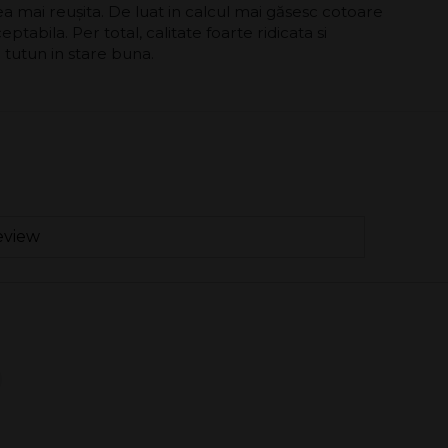
a mai reușita. De luat in calcul mai găsesc cotoare
ptabila. Per total, calitate foarte ridicata si
e tutun in stare buna.
eview