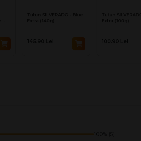
5949195390310
Tutun SILVERADO - Blue
Tutun SILVERADO
42 (1260 pungi)
e
Extra (140g)
Extra (100g)
24031910
145.90 Lei
100.90 Lei
100% (5)