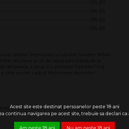
0% (0)
0% (0)
0% (0)
0% (0)
bună calitate! Împreună cu tuburile Senator White
ai îmi place și cât de rapizi sunt băieții de la
dimineața, a doua zi o primesc! Felicitări! Încă
 și câte un mic cadou! Mulțumesc domnilor!
Acest site este destinat persoanelor peste 18 ani
cest tutun si sunt foarte multumit de tarie si aroma.
 continua navigarea pe acest site, trebuie sa declari ca a
te standard, deci aproape 8 pachete
Am peste 18 ani
Nu am peste 18 ani