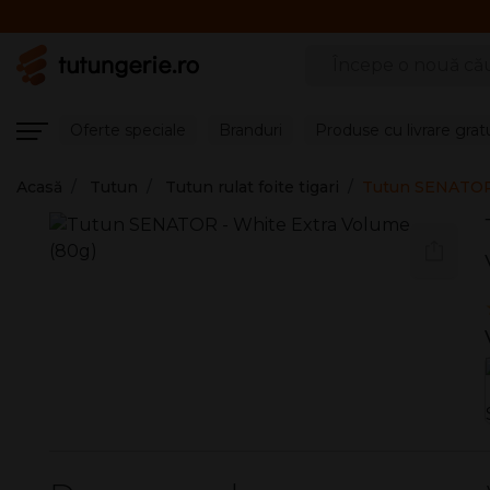
Căutare produse
Oferte speciale
Branduri
Produse cu livrare grat
Acasă
Tutun
Tutun rulat foite tigari
Tutun SENATOR 