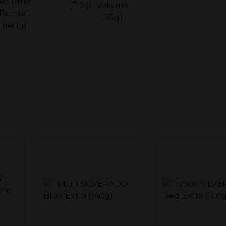
0g
25.5 x 18 x 8
at tuburi de tigări.
0.094
5949195390303
51 x 27 x 32.5
3.25
dităţii şi a prospeţimii tutunului.
30