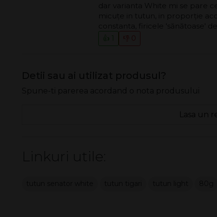
dar varianta White mi se pare ce
micuțe in tutun, in proporție acce
constanta, firicele 'sănătoase' d
👍 1
👎 0
Detii sau ai utilizat produsul?
Spune-ti parerea acordand o nota produsului
Lasa un r
Linkuri utile:
tutun senator white
tutun tigari
tutun light
80g