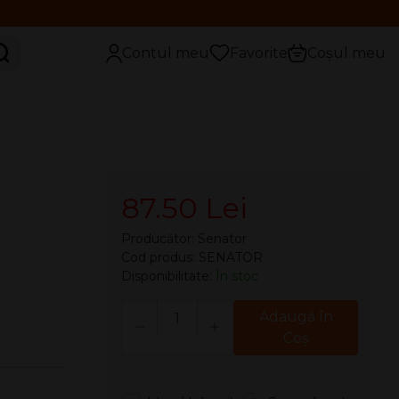
aută
Contul meu
Favorite
Coșul meu
87.50 Lei
Producător:
Senator
Cod produs: SENATOR
Disponibilitate:
În stoc
Cantitate
Adaugă în
Coş