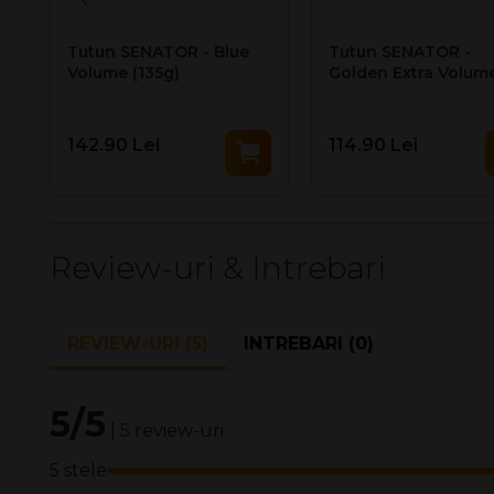
Cod EAN BAX
Tutun SENATOR - Blue
Tutun SENATOR -
Cantitate BAXuri/palet
Volume (135g)
Golden Extra Volum
(110g)
Intrastat cod
142.90 Lei
114.90 Lei
Review-uri & Intrebari
REVIEW-URI (5)
INTREBARI (0)
5/5
| 5 review-uri
5 stele