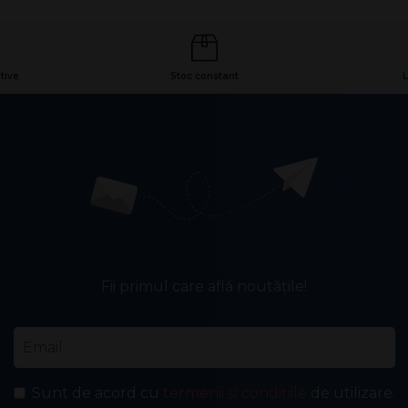
tive
Stoc constant
L
Fii primul care află noutățile!
Email
*
Sunt de acord cu
termenii și condițiile
de utilizare.