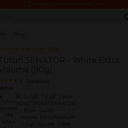
Transport gratuit la comenzi de peste 199 lei
C
uită
Blog
- White Extra Volume (80g)
Tutun SENATOR - White Extra
Volume (80g)
5.00/5
5 review-uri
Vezi si: