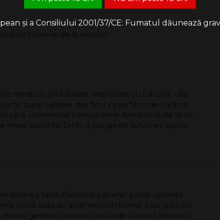
an și a Consiliului 2001/37/CE: Fumatul dăunează grav săn
ună cu tuburile de la senator
spre medium si il folosesc impreuna cu tuburile ulta-
oarte buna calitate, dat fiind ca au filtru de carbon
eea ce e convenabil pentru mine. Am trecut de la un
e mare usurinta. Dintr-o punga de tutun ies aprox.
medium ca tărie. Personal il prefer peste varianta
 mai buna data de acel 'smooth blend'. Este plăcută
la modul general cand vin vorba de tutunul Senator,