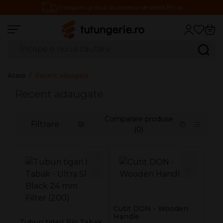
Transport gratuit la comenzi de peste 199 lei
Căutare produse
Caută
Acasă
Recent adaugate
Recent adaugate
Comparare produse
Filtrare
(0)
Cutit DON - Wooden
Handle
Tuburi tigari Rio Tabak