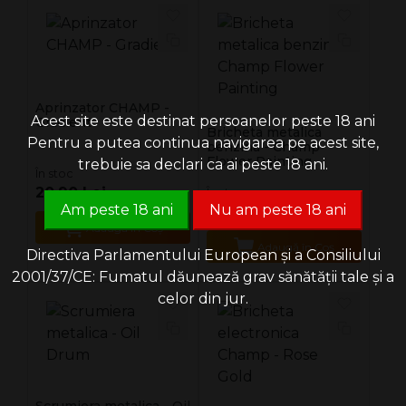
Aprinzator CHAMP -
Acest site este destinat persoanelor peste 18 ani
Gradient
Bricheta metalica
Pentru a putea continua navigarea pe acest site,
benzina - Champ
Flower Painting
trebuie sa declari ca ai peste 18 ani.
În stoc
20.90 Lei
În stoc
Am peste 18 ani
Nu am peste 18 ani
12.90 Lei
Adaugă în Coş
Adaugă în Coş
Directiva Parlamentului European și a Consiliului
2001/37/CE: Fumatul dăunează grav sănătății tale și a
celor din jur.