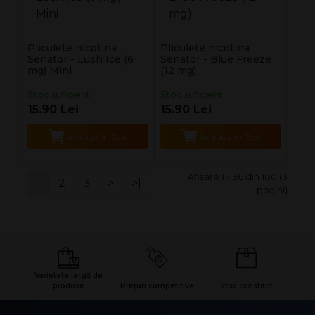
Pliculete nicotina
Pliculete nicotina
Senator - Lush Ice (6
Senator - Blue Freeze
mg) Mini
(12 mg)
Stoc suficient
Stoc suficient
15.90 Lei
15.90 Lei
Adaugă în Coş
Adaugă în Coş
Afişare 1 - 36 din 100 (3
1
2
3
>
>|
pagini)
Varietate largă de
produse
Prețuri competitive
Stoc constant