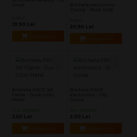
Scrumiera metalica - Oil
Drum
Bricheta electronica
Champ - Rose Gold
În stoc
În stoc
19.90 Lei
20.90 Lei
Adaugă în Coş
Adaugă în Coş
Bricheta PROF Jet
Bricheta PROF
Flame - Dusk Color
electronica - Silly
Metal
Goose
Stoc suficient
Stoc suficient
2.50 Lei
2.00 Lei
Adaugă în Coş
Adaugă în Coş